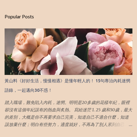
e
n
Popular Posts
t
s
黃山料《好好生活，慢慢相遇》是懂年輕人的！ 15句專治內耗迷惘
語錄，一起邁向30不惑！
踏入職場，難免陷入內耗，迷惘。明明是20多歲的花樣年紀，眼裡
卻沒有這個年紀該有的熱血與炙熱。 寫給迷茫 1. 25 歲和30歲，最大
的差別，大概是你不再要求自己完美，知道自己不適合什麼，知道
該放棄什麼；明白有些努力，適度就好，不再為了別人累到自己 25
歲的我們或許會為自己辦不到的事而耿耿於懷，但隨著年齡的增