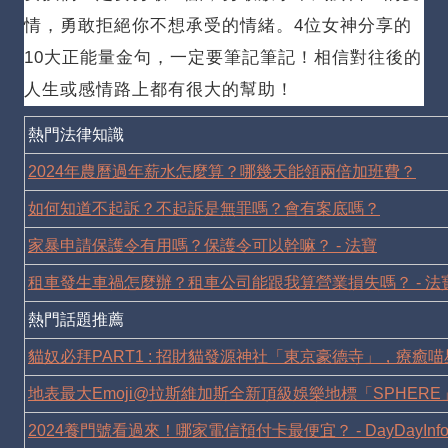
情，勇敢拒絕你不想承受的情緒。
4位女神分享的
10大正能量金句，一定要筆記筆記！
相信對往後的
人生或感情路上都有很大的幫助！
熱門法律知識
2024年農曆過年薪水怎麼算？哪幾天能領兩倍加班費？
如何知道不起訴？不起訴是無罪嗎？會有案底嗎？
家暴申請保護令有用嗎？保護令可以幹嘛？ - 法寶
租車發生車禍怎麼辦？租車公司能跟我算營業損失嗎？ - 法
熱門話題推薦
貓奴必拜PART1 : 招財貓發源神社「東京豪德寺」，療癒
地表最大Emoji@拉斯維加斯全新頂級娛樂地標「SPHERE
2024養門號看過來！哪家電信預付卡最便宜？ - DayDayInf