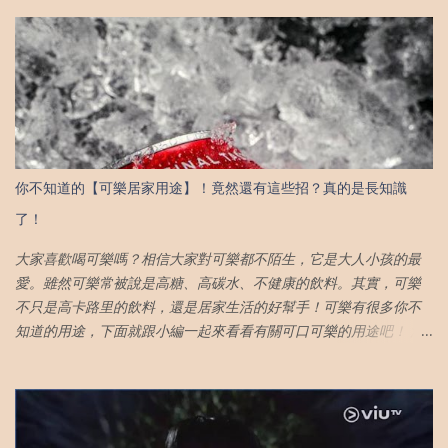
長，閱歷的增加；我們終將明白有些事無關乎自身努力，只能接受
結果） 。 2. 不再需要靠別人讚美來成就自己 （無可否認，人是需要
來自他人的認同感來肯定自身價值。但是，在這過程中，我們往往
為了他人的讚美而違背了自己的初衷） 寫給焦慮 3. 我掉眼淚，是因
為我住在一個"家"，這個家卻沒有歸屬感 （與其一直追求名義上的
「家」 不如求個心安，心有依歸，哪裡都是家） 4. 人生最爽的不是
賺許多錢，而是剛剛好的錢，活出熱愛的生活 （只有把生活與工作
劃清界限，才能免於成為金錢的奴隸，活出自己想要的人生） 。4.
你不知道的【可樂居家用途】！竟然還有這些招？真的是長知識
人生最爽的不是賺許多錢，而是剛剛好的錢，活出熱愛的生活 （只
了！
有把生活與工作劃清界限，才能免於成為金錢的奴隸，活出自己想
要的人生） 。 7. 終究，我們將學會不再勉強自己 （人生只有一次，
大家喜歡喝可樂嗎？相信大家對可樂都不陌生，它是大人小孩的最
願你做的每個決定對得起自己，這輩子取悅自己永遠最重要！） 8.
愛。雖然可樂常被說是高糖、高碳水、不健康的飲料。其實，可樂
當心中堅定而有信念時，終將遇到同樣堅定的愛。真愛不會拯救
不只是高卡路里的飲料，還是居家生活的好幫手！可樂有很多你不
你，只有自己才能拯救自己 （無論處境多糟糕，請不要輕易失去自
知道的用途，下面就跟小編一起來看看有關可口可樂的用途吧！ 清
己的信念） 9. 生活裡的無奈，都是許多小事堆徹出來 （成年人的崩
除銹漬 可樂絕對是家中清除銹漬的神器！金屬物品生鏽後，可以浸
潰往往在小事爆發，失望往往是一點一滴累積出來；所以盡可能在
泡在可樂裡，或是用可樂擦一擦，之後再清洗擦拭表面，銹漬就不
平常日子裡把小情緒排遣出去） 10. 當人生的快樂，完全寄託於他人
見啦！可樂中的碳酸會跟著鐵鏽產生化學反應，分解鐵鏽顆粒，就
時，便失去了掌控權 （當你內核不穩，你的快樂與否，都會牽動在
能除掉生鏽的部分，變得閃閃發光！使用可樂與牙膏混合，效果會
他人的情緒裡，這將使你寸步難行，活得非常辛苦） 11. 其實離不離