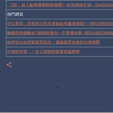
「5款」超人氣專櫃蜜粉餅推薦!一起當精緻女孩! - DayDayIn
熱門網頁
同父異母、同母異父的兄弟姊妹有繼承權嗎? - 880法律諮
離婚前把錢轉走?婚後財產你一定要懂的事- 880法律諮詢熱
如何提出妨害家庭罪告訴：通姦除罪化後的法律挑戰
午後的外遇：一名工程師的真實抓姦經歷
C
o
m
m