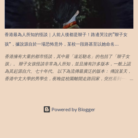
更明顯，快速又方便的辦法，要學起來！ 清除廚具焦 相信很多人都
開，真的取決於自己（往後餘生，希望你擁有選擇的權利，離開的
會面對這個問題，烹調食物的鍋子的底部總會有沾著烹調後留下的
底氣，成為人生的主角） 12. 對自己說句對不起，開始好好照顧自己
燒焦物質。就算用洗碗精用力擦，也非常難以清洗。不如試著將可
（成年後的我們急著完成各式KPI，追求可憐的認同感，卻漸漸在過
樂倒入鍋中，然後用小火煮沸，放置大約一個小時候，再像平常一
程中失去了自己） 。 13. 成熟，是當你學會不再執著，不再任由自己
樣洗鍋子，你會發現這些頑固的燒焦物質會變得很容易清洗乾淨。
備受折磨；懂得在關係中灑脫、該放手，果斷放手 （有些事，不是
香港最為人所知的怪談｜人前人後都是辮子！路邊哭泣的“辮子女
清潔馬桶 除了清除銹漬，還可以幫忙清潔廁所污漬！大家都知道廁
你拼盡所有努力，就能理所當然拿到自己想要的成果。可以用心，
孩”，據說源自於一場恐怖意外，某校一段路甚至以她命名…
所地板磁磚縫隙中的污垢卻很難去除，不是用普通抹布就可以清除
但不能過分期待） 14. 你接納自己的缺點並與之並存，並學會放大自
乾淨，地板縫隙變得越來越黑，很不美觀。不過現在有好法寶了，
己的優點 （我們生而不完美，知道自己的優點並深耕...
香港擁有大量的都市怪談，其中最「遠近馳名」的包括了「辮子女
只要我們將可樂倒進地板的縫隙裡，浸泡一會兒，再用抹布或刷子
孩」。 辮子女孩怪談非常為人所知，並且擁有許多版本，一般上認
擦幾下，去除地板上的污垢就很簡單咯！ 清除衣物污漬 沒想到可樂
為其起源自六、七十年代。 以下為流傳最廣泛的版本： 傳說某天，
在對付衣服上泛黃污漬及油漬也有一套！大家都知道衣物上的油跡
香港中文大學的男學生，夜晚從校園離開走路回家，突然看到一名
很難清洗的，平常用餐不注意很容易在身上沾染上了，買強力洗滌
綁著麻花辮的女生在路邊哭泣，於是上前詢問發生了什麼事。 這名
去污劑又價格不菲。現在有一個省錢的解決辦法！將衣服用可口可
女子回答說，沒有人願意和她說話，男生心生憐惜，說：你轉過頭
樂連同普通的洗滌劑泡一下，將衣服洗一遍就能輕鬆的去除掉衣服
來，我和你說話。 女子卻表示：」你看到我的樣子後會害怕。 男生
上的污漬！ 護髮 真是長知識了，可樂竟然也可以護髮？利用平價法
以為女子只是害羞，於是馬上回應自己不會害怕，鼓勵她轉過頭
Powered by Blogger
做出類似效果，竟然就是用可樂！可樂中的氣泡和磷酸，對於髮質
來。結果女子轉過頭，根本沒有臉部，而是另一條麻花辮。 傳說源
的角質層有很好的收斂作用，能令頭髮變得強韌和保持亮麗，補充
自跳車慘案？ 辮子女孩的傳說據說源自於一件慘劇，香港中文大學
髮質的營養，形同「護髮素」效果。洗頭時，倒一些可樂在頭髮
附近的港鐵東鐵線，連結了中國大陸，在那個年代有許多民眾透過
上，就可以有光滑又柔軟的頭髮！但切記之後要把可樂清洗乾淨
這個途徑偷渡進香港，一名綁著辮子的女子也搭乘火車偷渡到香