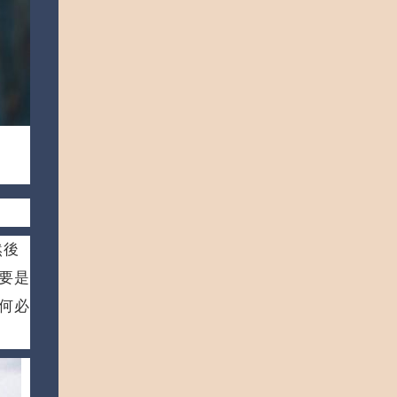
磚縫隙中的污垢卻很難去除，不是用普通抹布
權利，離開的底氣，成為人生的主角） 12. 對
生，夜晚從校園離開走路回家，突然看到一名
就可以清除乾淨，地板縫隙變得越來越黑，很
自己說句對不起，開始好好照顧自己 （成年
綁著麻花辮的女生在路邊哭泣，於是上前詢問
不美觀。不過現在有好法寶了，只要我們將可
後的我們急著完成各式KPI，追求可憐的認同
發生了什麼事。 這名女子回答說，沒有人願
樂倒進地板的縫隙裡，浸泡一會兒，再用抹布
感，卻漸漸在過程中失去了自己） 。 13. 成
意和她說話，男生心生憐惜，說：你轉過頭
或刷子擦幾下，去除地板上的污垢就很簡單
熟，是當你學會不再執著，不再任由自己備受
來，我和你說話。 女子卻表示：」你看到我
咯！ 清除衣物污漬 沒想到可樂在對付衣服上
折磨；懂得在關係中灑脫、該放手，果斷放手
的樣子後會害怕。 男生以為女子只是害羞，
泛黃污漬及油漬也有一套！大家都知道衣物上
（有些事，不是你拼盡所有努力，就能理所當
於是馬上回應自己不會害怕，鼓勵她轉過頭
的油跡很難清洗的，平常用餐不注意很容易在
然拿到自己想要的成果。可以用心，但不能過
來。結果女子轉過頭，根本沒有臉部，而是另
身上沾染上了，買強力洗滌去污劑又價格不
分期待） 14. 你接納自己的缺點並與之並存，
一條麻花辮。 傳說源自跳車慘案？ 辮子女孩
菲。現在有一個省錢的解決辦法！將衣服用可
並學會放大自己的優點 （我們生而不完美，
的傳說據說源自於一件慘劇，香港中文大學附
口可樂連同普通的洗滌劑泡一下，將衣服洗一
知道自己的優點並深耕...
近的港鐵東鐵線，連結了中國大陸，在那個年
遍就能輕鬆的去除掉衣服上的污漬！ 護髮 真
然後
代有許多民眾透過這個途徑偷渡進香港，一名
是長知識了，可樂竟然也可以護髮？利用平價
綁著辮子的女子也搭乘火車偷渡到香港，當火
法做出類似效果，竟然就是用可樂！可樂中的
要是
車經過馬科水站，也就是香港中文大學所在的
氣泡和磷酸，對於髮質的角質層有很好的收斂
何必
站點時，她想要跳下火車，並憧憬在香港開始
作用，能令頭髮變得強韌和保持亮麗，補充髮
新生活。 結果意外還是發生了，她的長辮子
質的營養，形同「護髮素」效果。洗頭時，倒
被勾在了火車上，跳車時導致頭皮和臉部被扯
一些可樂在頭髮 上，就可以有光滑又柔軟的
開，當場慘死，從那之後，當地就經常有人看
頭髮！但切記之後要把可樂清洗乾淨哦！ 滅