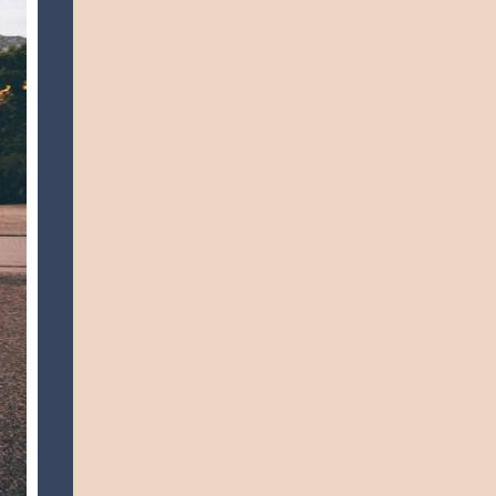
到“辮子姑娘”的鬼魂出現。 另外有一個故事
蟲 治療感冒 不曉得大家有沒有這樣的經歷，
則表示，一名女子因為被男友拋棄，在學校內
小時候感冒時，大人會給你喝生薑可樂，可謂
上吊自殺，化身為鬼魂出來遊蕩。但可能故事
中西合璧，非常有創意。薑可以驅寒，可樂能
平平無奇，沒有前面那個那麼震撼，流傳不是
夠止咳且調和薑的味道。薑汁可樂一起煮喝有
很深。 校園內有「一條辮子」路 無論如何，
防寒去痰的功效，治療感冒，不過只對「風寒
辮子姑娘的傳說就這樣繪聲繪影的流傳在那一
感冒」有效，一杯喝下去真的有不錯的效果。
帶，成為知名的校園恐怖傳說，許多人聲稱親
不過大家要注意，如果是「熱感冒」的話，最
眼見過辮子姑娘，甚至傳出有人拍到她的照
好還是尋求醫生。 在印度有個民間傳說，印
片，但看起來非常假。 也有人勸告路人，如
度農民不用農藥來除蟲，而是用我們常喝的可
果在街上看到白衣長辮子女子在哭泣，千萬不
口可樂或其它可樂飲料來當作殺蟲劑。放一碗
要上前搭訕，必須盡快離開，當然，女生也避
可樂在...
免在那一帶路旁哭泣，以免引起誤會。 如今
在中文大學校園內，甚至還有一段路叫“一條
辮路”，據說就是事發地點。 但根據香港大學
畢業的一名講師表示，這條路會有這個名稱，
是因為路上有人目擊到，一個只有「一條辮
子，沒有臉孔」的幽靈出現，而後面關於跳車
的女孩，哭泣的靈魂等，都是後來被二創的故
事。 根據已有資料顯示，有關臉部被扯掉的