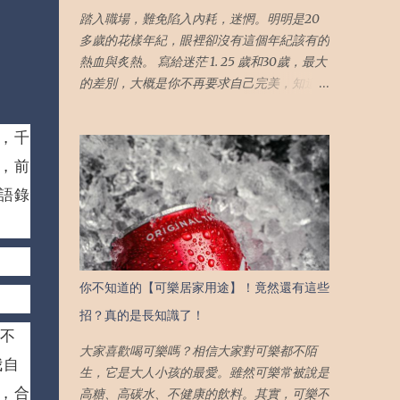
踏入職場，難免陷入內耗，迷惘。明明是20
多歲的花樣年紀，眼裡卻沒有這個年紀該有的
熱血與炙熱。 寫給迷茫 1. 25 歲和30歲，最大
的差別，大概是你不再要求自己完美，知道自
己不適合什麼，知道該放棄什麼；明白有些努
力，適度就好，不再為了別人累到自己 25歲
，千
的我們或許會為自己辦不到的事而耿耿於懷，
，前
但隨著年齡的增長，閱歷的增加；我們終將明
白有些事無關乎自身努力，只能接受結果）
語錄
。 2. 不再需要靠別人讚美來成就自己 （無可
否認，人是需要來自他人的認同感來肯定自身
價值。但是，在這過程中，我們往往為了他人
的讚美而違背了自己的初衷） 寫給焦慮 3. 我
你不知道的【可樂居家用途】！竟然還有這些
掉眼淚，是因為我住在一個"家"，這個家卻沒
招？真的是長知識了！
有歸屬感 （與其一直追求名義上的「家」 不
不
如求個心安，心有依歸，哪裡都是家） 4. 人
大家喜歡喝可樂嗎？相信大家對可樂都不陌
生最爽的不是賺許多錢，而是剛剛好的錢，活
我自
生，它是大人小孩的最愛。雖然可樂常被說是
出熱愛的生活 （只有把生活與工作劃清界
，合
高糖、高碳水、不健康的飲料。其實，可樂不