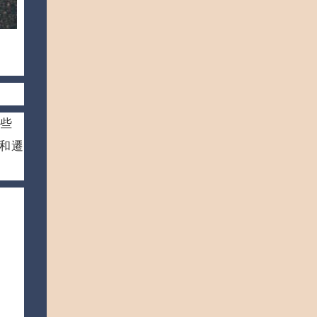
恐怖意外，並沒有被記載下來，也就是說，極
有可能真的只是創作而已。 雖然不知道真
假，但辮子女孩的恐怖傳說已經成功深入民
心，人頭前後都是辮子的圖像也植入了各種影
視作品和電子遊戲中。 熱門法律知識 門口停
車亂象！店門口被停車怎麼辦？ 不想取貨付
款怎麼辦？不取付會坐牢嗎？您想知道的取貨
有些
付款問題 被開副本怎麼辦？可以提告嗎？這
三條...
和遷