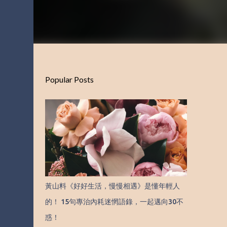
Popular Posts
黃山料《好好生活，慢慢相遇》是懂年輕人
的！ 15句專治內耗迷惘語錄，一起邁向30不
惑！