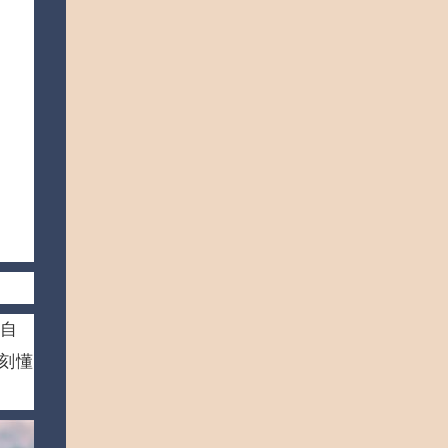
對自
刻懂