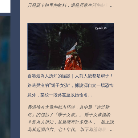
限，才能免於成為金錢的奴隸，活出自己想要
只是高卡路里的飲料，還是居家生活的好幫
的人生） 。4. 人生最爽的不是賺許多錢，而
手！可樂有很多你不知道的用途，下面就跟小
是剛剛好的錢，活出熱愛的生活 （只有把生
編一起來看看有關可口可樂的用途吧！ 清除
活與工作劃清界限，才能免於成為金錢的奴
銹漬 可樂絕對是家中清除銹漬的神器！金屬
隸，活出自己想要的人生） 。 7. 終究，我們
物品生鏽後，可以浸泡在可樂裡，或是用可樂
將學會不再勉強自己 （人生只有一次，願你
擦一擦，之後再清洗擦拭表面，銹漬就不見
做的每個決定對得起自己，這輩子取悅自己永
啦！可樂中的碳酸會跟著鐵鏽產生化學反應，
遠最重要！） 8. 當心中堅定而有信念時，終
分解鐵鏽顆粒，就能除掉生鏽的部分，變得閃
將遇到同樣堅定的愛。真愛不會拯救你，只有
閃發光！使用可樂與牙膏混合，效果會更明
自己才能拯救自己 （無論處境多糟糕，請不
顯，快速又方便的辦法，要學起來！ 清除廚
要輕易失去自己的信念） 9. 生活裡的無奈，
香港最為人所知的怪談｜人前人後都是辮子！
具焦 相信很多人都會面對這個問題，烹調食
都是許多小事堆徹出來 （成年人的崩潰往往
路邊哭泣的“辮子女孩”，據說源自於一場恐怖
物的鍋子的底部總會有沾著烹調後留下的燒焦
在小事爆發，失望往往是一點一滴累積出來；
物質。就算用洗碗精用力擦，也非常難以清
意外，某校一段路甚至以她命名…
所以盡可能在平常日子裡把小情緒排遣出去）
洗。不如試著將可樂倒入鍋中，然後用小火煮
10. 當人生的快樂，完全寄託於他人時，便失
香港擁有大量的都市怪談，其中最「遠近馳
沸，放置大約一個小時候，再像平常一樣洗鍋
去了掌控權 （當你內核不穩，你的快樂與
名」的包括了「辮子女孩」。 辮子女孩怪談
子，你會發現這些頑固的燒焦物質會變得很容
否，都會牽動在他人的情緒裡，這將使你寸步
非常為人所知，並且擁有許多版本，一般上認
易清洗乾淨。 清潔馬桶 除了清除銹漬，還可
難行，活得非常辛苦） 11. 其實離不離開，真
為其起源自六、七十年代。 以下為流傳最廣
以幫忙清潔廁所污漬！大家都知道廁所地板磁
的取決於自己（往後餘生，希望你擁有選擇的
泛的版本： 傳說某天，香港中文大學的男學