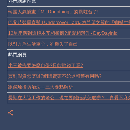
熱門話題推薦
韓國人氣插畫「Mr. Donothing」旋風駐台了!
巴黎時裝周直擊 | Undercover Lab綻放希望之翼的「蝴蝶
12星座遇到誰根本互相折磨?相愛相殺?! - DayDayInfo
以對方為生活重心，卻迷失了自己
熱門網頁
小三被告要怎麼自保?只能賠錢了嗎?
買到假貨怎麼辦?網購賣家不給退報警有用嗎?
跟蹤騷擾防治法：三大要點解析
長期在大陸工作的老公，現在要離婚該怎麼辦？ - 真愛不麻