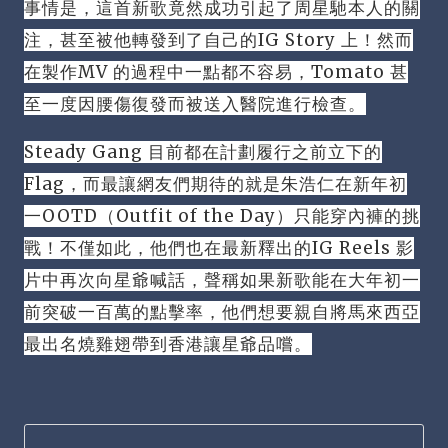
事情是，這首新歌竟然成功引起了周星馳本人的關
注，甚至被他轉發到了自己的IG Story 上！
然而
在製作MV 的過程中一點都不容易，Tomato 甚
至一度因腰傷復發而被送入醫院進行檢查。
Steady Gang 目前都在計劃履行之前立下的
Flag，而最讓網友們期待的就是朱浩仁在新年初
一OOTD（Outfit of the Day）只能穿內褲的挑
戰！
不僅如此，他們也在最新釋出的IG Reels 影
片中再次向星爺喊話，聲稱如果新歌能在大年初一
前突破一百萬的點擊率，他們想要親自將馬來西亞
最出名燒雞翅帶到香港讓星爺品嚐。