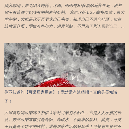
踏入職場，難免陷入內耗，迷惘。明明是20多歲的花樣年紀，眼裡
卻沒有這個年紀該有的熱血與炙熱。 寫給迷茫 1. 25 歲和30歲，最大
的差別，大概是你不再要求自己完美，知道自己不適合什麼，知道
該放棄什麼；明白有些努力，適度就好，不再為了別人累到自己 25
歲的我們或許會為自己辦不到的事而耿耿於懷，但隨著年齡的增
長，閱歷的增加；我們終將明白有些事無關乎自身努力，只能接受
結果） 。 2. 不再需要靠別人讚美來成就自己 （無可否認，人是需要
來自他人的認同感來肯定自身價值。但是，在這過程中，我們往往
為了他人的讚美而違背了自己的初衷） 寫給焦慮 3. 我掉眼淚，是因
為我住在一個"家"，這個家卻沒有歸屬感 （與其一直追求名義上的
「家」 不如求個心安，心有依歸，哪裡都是家） 4. 人生最爽的不是
賺許多錢，而是剛剛好的錢，活出熱愛的生活 （只有把生活與工作
劃清界限，才能免於成為金錢的奴隸，活出自己想要的人生） 。4.
你不知道的【可樂居家用途】！竟然還有這些招？真的是長知識
人生最爽的不是賺許多錢，而是剛剛好的錢，活出熱愛的生活 （只
了！
有把生活與工作劃清界限，才能免於成為金錢的奴隸，活出自己想
要的人生） 。 7. 終究，我們將學會不再勉強自己 （人生只有一次，
大家喜歡喝可樂嗎？相信大家對可樂都不陌生，它是大人小孩的最
願你做的每個決定對得起自己，這輩子取悅自己永遠最重要！） 8.
愛。雖然可樂常被說是高糖、高碳水、不健康的飲料。其實，可樂
當心中堅定而有信念時，終將遇到同樣堅定的愛。真愛不會拯救
不只是高卡路里的飲料，還是居家生活的好幫手！可樂有很多你不