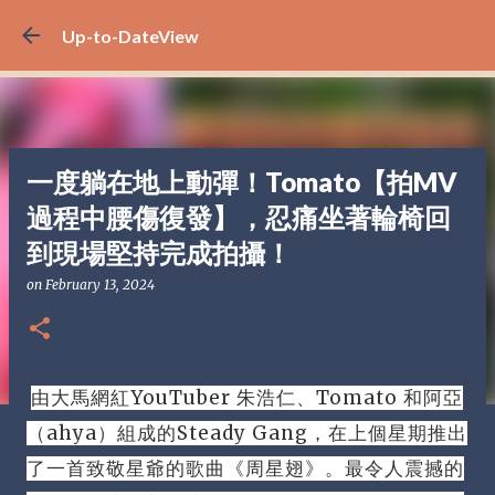
Skip to main content
Up-to-DateView
一度躺在地上動彈！Tomato【拍MV
過程中腰傷復發】，忍痛坐著輪椅回
到現場堅持完成拍攝！
on
February 13, 2024
由大馬網紅YouTuber 朱浩仁、Tomato 和阿亞
（ahya）組成的Steady Gang，在上個星期推出
了一首致敬星爺的歌曲《周星翅》。
最令人震撼的