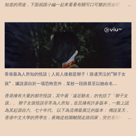
你，只有自己才能拯救自己 （無論處境多糟糕，請不要輕易失去自
知道的用途，下面就跟小編一起來看看有關可口可樂的用途吧！ 清
己的信念） 9. 生活裡的無奈，都是許多小事堆徹出來 （成年人的崩
除銹漬 可樂絕對是家中清除銹漬的神器！金屬物品生鏽後，可以浸
潰往往在小事爆發，失望往往是一點一滴累積出來；所以盡可能在
泡在可樂裡，或是用可樂擦一擦，之後再清洗擦拭表面，銹漬就不
平常日子裡把小情緒排遣出去） 10. 當人生的快樂，完全寄託於他人
見啦！可樂中的碳酸會跟著鐵鏽產生化學反應，分解鐵鏽顆粒，就
時，便失去了掌控權 （當你內核不穩，你的快樂與否，都會牽動在
能除掉生鏽的部分，變得閃閃發光！使用可樂與牙膏混合，效果會
他人的情緒裡，這將使你寸步難行，活得非常辛苦） 11. 其實離不離
更明顯，快速又方便的辦法，要學起來！ 清除廚具焦 相信很多人都
開，真的取決於自己（往後餘生，希望你擁有選擇的權利，離開的
會面對這個問題，烹調食物的鍋子的底部總會有沾著烹調後留下的
底氣，成為人生的主角） 12. 對自己說句對不起，開始好好照顧自己
燒焦物質。就算用洗碗精用力擦，也非常難以清洗。不如試著將可
（成年後的我們急著完成各式KPI，追求可憐的認同感，卻漸漸在過
樂倒入鍋中，然後用小火煮沸，放置大約一個小時候，再像平常一
程中失去了自己） 。 13. 成熟，是當你學會不再執著，不再任由自己
樣洗鍋子，你會發現這些頑固的燒焦物質會變得很容易清洗乾淨。
備受折磨；懂得在關係中灑脫、該放手，果斷放手 （有些事，不是
香港最為人所知的怪談｜人前人後都是辮子！路邊哭泣的“辮子女
清潔馬桶 除了清除銹漬，還可以幫忙清潔廁所污漬！大家都知道廁
你拼盡所有努力，就能理所當然拿到自己想要的成果。可以用心，
孩”，據說源自於一場恐怖意外，某校一段路甚至以她命名…
所地板磁磚縫隙中的污垢卻很難去除，不是用普通抹布就可以清除
但不能過分期待） 14. 你接納自己的缺點並與之並存，並學會放大自
乾淨，地板縫隙變得越來越黑，很不美觀。不過現在有好法寶了，
己的優點 （我們生而不完美，知道自己的優點並深耕...
香港擁有大量的都市怪談，其中最「遠近馳名」的包括了「辮子女
只要我們將可樂倒進地板的縫隙裡，浸泡一會兒，再用抹布或刷子
孩」。 辮子女孩怪談非常為人所知，並且擁有許多版本，一般上認
擦幾下，去除地板上的污垢就很簡單咯！ 清除衣物污漬 沒想到可樂
為其起源自六、七十年代。 以下為流傳最廣泛的版本： 傳說某天，
在對付衣服上泛黃污漬及油漬也有一套！大家都知道衣物上的油跡
香港中文大學的男學生，夜晚從校園離開走路回家，突然看到一名
很難清洗的，平常用餐不注意很容易在身上沾染上了，買強力洗滌
綁著麻花辮的女生在路邊哭泣，於是上前詢問發生了什麼事。 這名
去污劑又價格不菲。現在有一個省錢的解決辦法！將衣服用可口可
女子回答說，沒有人願意和她說話，男生心生憐惜，說：你轉過頭
樂連同普通的洗滌劑泡一下，將衣服洗一遍就能輕鬆的去除掉衣服