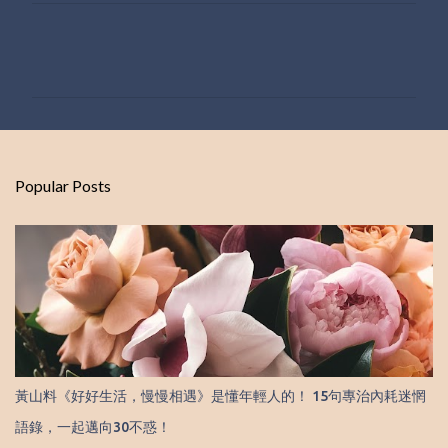
C
o
m
m
e
n
Popular Posts
t
s
黃山料《好好生活，慢慢相遇》是懂年輕人的！ 15句專治內耗迷惘
語錄，一起邁向30不惑！